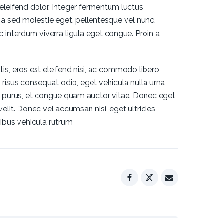
, eleifend dolor. Integer fermentum luctus
nia sed molestie eget, pellentesque vel nunc.
 interdum viverra ligula eget congue. Proin a
is, eros est eleifend nisi, ac commodo libero
 risus consequat odio, eget vehicula nulla urna
lla purus, et congue quam auctor vitae. Donec eget
elit. Donec vel accumsan nisi, eget ultricies
inibus vehicula rutrum.