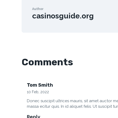
Author
casinosguide.org
Comments
Tom Smith
10 Feb, 2022
Donec suscipit ultrices mauris, sit amet auctor me
massa ecitur quis. In id aliquet felis. Ut suscipi
Reply