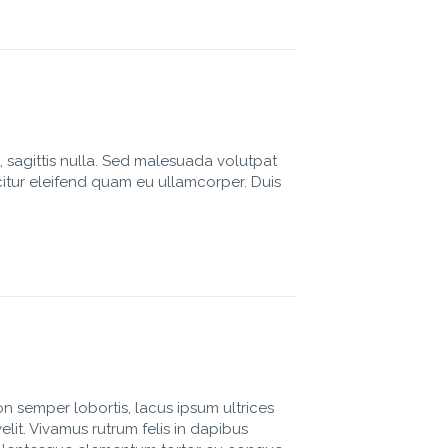
, sagittis nulla. Sed malesuada volutpat
icitur eleifend quam eu ullamcorper. Duis
n semper lobortis, lacus ipsum ultrices
it. Vivamus rutrum felis in dapibus