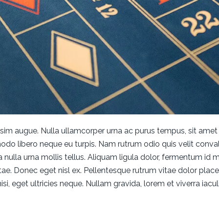
im augue. Nulla ullamcorper urna ac purus tempus, sit amet m
modo libero neque eu turpis. Nam rutrum odio quis velit conva
 nulla urna mollis tellus. Aliquam ligula dolor, fermentum id m
itae. Donec eget nisl ex. Pellentesque rutrum vitae dolor pla
i, eget ultricies neque. Nullam gravida, lorem et viverra iaculis