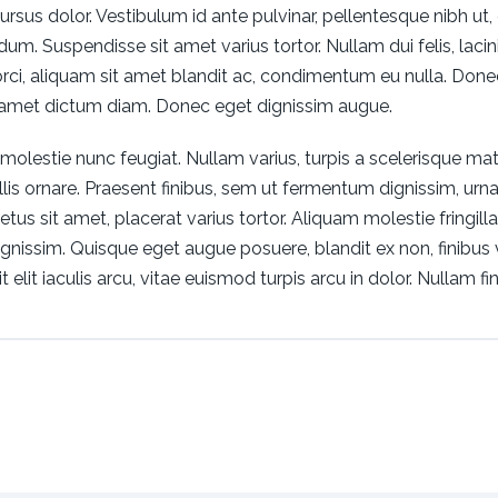
ursus dolor. Vestibulum id ante pulvinar, pellentesque nibh ut
m. Suspendisse sit amet varius tortor. Nullam dui felis, laci
orci, aliquam sit amet blandit ac, condimentum eu nulla. Donec
it amet dictum diam. Donec eget dignissim augue.
olestie nunc feugiat. Nullam varius, turpis a scelerisque matt
lis ornare. Praesent finibus, sem ut fermentum dignissim, urna
metus sit amet, placerat varius tortor. Aliquam molestie fringi
ignissim. Quisque eget augue posuere, blandit ex non, finibus v
t elit iaculis arcu, vitae euismod turpis arcu in dolor. Nullam f