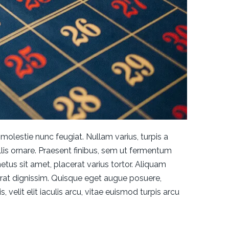
olestie nunc feugiat. Nullam varius, turpis a
llis ornare. Praesent finibus, sem ut fermentum
etus sit amet, placerat varius tortor. Aliquam
cerat dignissim. Quisque eget augue posuere,
, velit elit iaculis arcu, vitae euismod turpis arcu