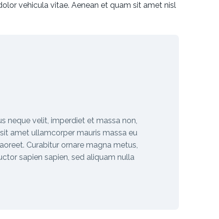
olor vehicula vitae. Aenean et quam sit amet nisl
mus neque velit, imperdiet et massa non,
 sit amet ullamcorper mauris massa eu
s laoreet. Curabitur ornare magna metus,
uctor sapien sapien, sed aliquam nulla