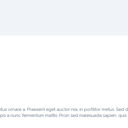
tus ornare a. Praesent eget auctor nisi, in porttitor metus. Sed d
t turpis a nunc fermentum mattis. Proin sed malesuada sapien, quis