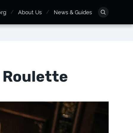
org
About Us
News & Guides
g Roulette