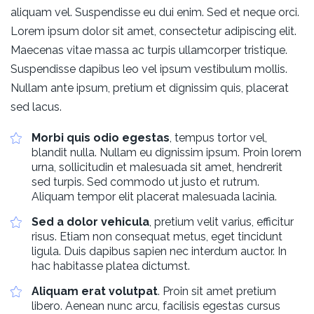
aliquam vel. Suspendisse eu dui enim. Sed et neque orci.
Lorem ipsum dolor sit amet, consectetur adipiscing elit.
Maecenas vitae massa ac turpis ullamcorper tristique.
Suspendisse dapibus leo vel ipsum vestibulum mollis.
Nullam ante ipsum, pretium et dignissim quis, placerat
sed lacus.
Morbi quis odio egestas
, tempus tortor vel,
blandit nulla. Nullam eu dignissim ipsum. Proin lorem
urna, sollicitudin et malesuada sit amet, hendrerit
sed turpis. Sed commodo ut justo et rutrum.
Aliquam tempor elit placerat malesuada lacinia.
Sed a dolor vehicula
, pretium velit varius, efficitur
risus. Etiam non consequat metus, eget tincidunt
ligula. Duis dapibus sapien nec interdum auctor. In
hac habitasse platea dictumst.
Aliquam erat volutpat
. Proin sit amet pretium
libero. Aenean nunc arcu, facilisis egestas cursus