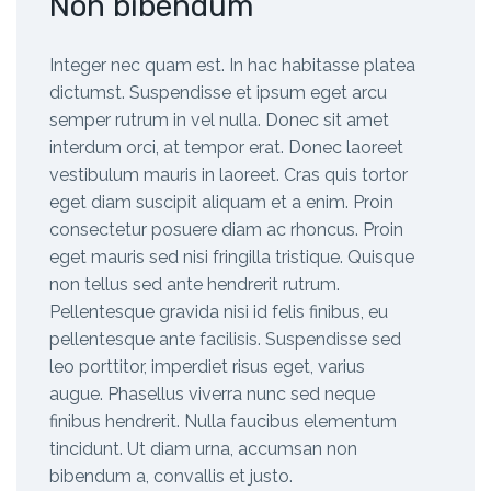
Non bibendum
Integer nec quam est. In hac habitasse platea
dictumst. Suspendisse et ipsum eget arcu
semper rutrum in vel nulla. Donec sit amet
interdum orci, at tempor erat. Donec laoreet
vestibulum mauris in laoreet. Cras quis tortor
eget diam suscipit aliquam et a enim. Proin
consectetur posuere diam ac rhoncus. Proin
eget mauris sed nisi fringilla tristique. Quisque
non tellus sed ante hendrerit rutrum.
Pellentesque gravida nisi id felis finibus, eu
pellentesque ante facilisis. Suspendisse sed
leo porttitor, imperdiet risus eget, varius
augue. Phasellus viverra nunc sed neque
finibus hendrerit. Nulla faucibus elementum
tincidunt. Ut diam urna, accumsan non
bibendum a, convallis et justo.