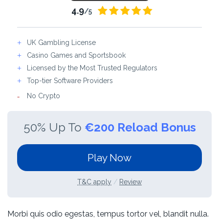
4.9
/5
UK Gambling License
Casino Games and Sportsbook
Licensed by the Most Trusted Regulators
Top-tier Software Providers
No Crypto
50% Up To
€200 Reload Bonus
Play Now
T&C apply
Review
Morbi quis odio egestas, tempus tortor vel, blandit nulla.