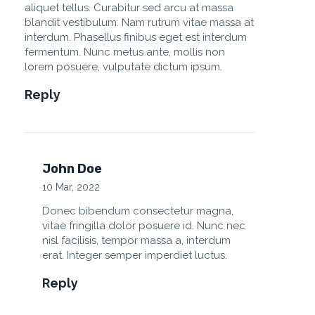
aliquet tellus. Curabitur sed arcu at massa
blandit vestibulum. Nam rutrum vitae massa at
interdum. Phasellus finibus eget est interdum
fermentum. Nunc metus ante, mollis non
lorem posuere, vulputate dictum ipsum.
Reply
John Doe
10 Mar, 2022
Donec bibendum consectetur magna,
vitae fringilla dolor posuere id. Nunc nec
nisl facilisis, tempor massa a, interdum
erat. Integer semper imperdiet luctus.
Reply