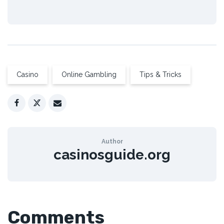
Casino
Online Gambling
Tips & Tricks
Author
casinosguide.org
Comments