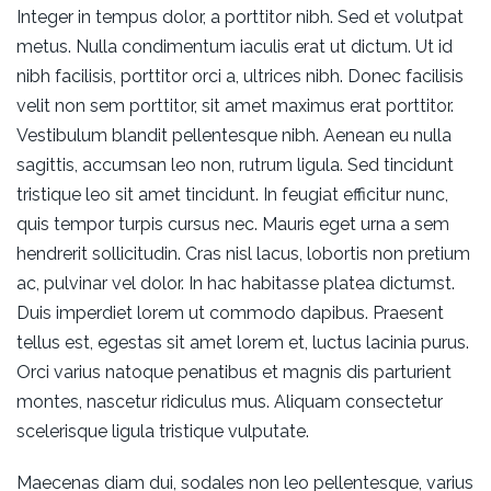
Integer in tempus dolor, a porttitor nibh. Sed et volutpat
metus. Nulla condimentum iaculis erat ut dictum. Ut id
nibh facilisis, porttitor orci a, ultrices nibh. Donec facilisis
velit non sem porttitor, sit amet maximus erat porttitor.
Vestibulum blandit pellentesque nibh. Aenean eu nulla
sagittis, accumsan leo non, rutrum ligula. Sed tincidunt
tristique leo sit amet tincidunt. In feugiat efficitur nunc,
quis tempor turpis cursus nec. Mauris eget urna a sem
hendrerit sollicitudin. Cras nisl lacus, lobortis non pretium
ac, pulvinar vel dolor. In hac habitasse platea dictumst.
Duis imperdiet lorem ut commodo dapibus. Praesent
tellus est, egestas sit amet lorem et, luctus lacinia purus.
Orci varius natoque penatibus et magnis dis parturient
montes, nascetur ridiculus mus. Aliquam consectetur
scelerisque ligula tristique vulputate.
Maecenas diam dui, sodales non leo pellentesque, varius