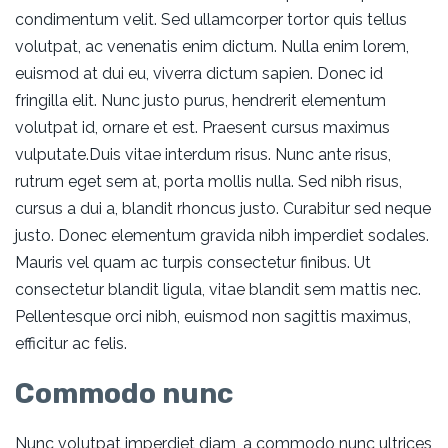
condimentum velit. Sed ullamcorper tortor quis tellus
volutpat, ac venenatis enim dictum. Nulla enim lorem,
euismod at dui eu, viverra dictum sapien. Donec id
fringilla elit. Nunc justo purus, hendrerit elementum
volutpat id, ornare et est. Praesent cursus maximus
vulputate.Duis vitae interdum risus. Nunc ante risus,
rutrum eget sem at, porta mollis nulla. Sed nibh risus,
cursus a dui a, blandit rhoncus justo. Curabitur sed neque
justo. Donec elementum gravida nibh imperdiet sodales.
Mauris vel quam ac turpis consectetur finibus. Ut
consectetur blandit ligula, vitae blandit sem mattis nec.
Pellentesque orci nibh, euismod non sagittis maximus,
efficitur ac felis.
Commodo nunc
Nunc volutpat imperdiet diam, a commodo nunc ultrices