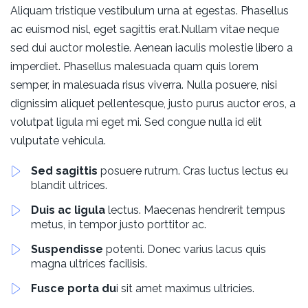
Aliquam tristique vestibulum urna at egestas. Phasellus
ac euismod nisl, eget sagittis erat.Nullam vitae neque
sed dui auctor molestie. Aenean iaculis molestie libero a
imperdiet. Phasellus malesuada quam quis lorem
semper, in malesuada risus viverra. Nulla posuere, nisi
dignissim aliquet pellentesque, justo purus auctor eros, a
volutpat ligula mi eget mi. Sed congue nulla id elit
vulputate vehicula.
Sed sagittis
posuere rutrum. Cras luctus lectus eu
blandit ultrices.
Duis ac ligula
lectus. Maecenas hendrerit tempus
metus, in tempor justo porttitor ac.
Suspendisse
potenti. Donec varius lacus quis
magna ultrices facilisis.
Fusce porta du
i sit amet maximus ultricies.