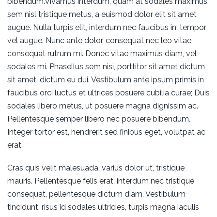
bibendum.Vivamus interdum, quam at sodales maximus,
sem nisl tristique metus, a euismod dolor elit sit amet
augue. Nulla turpis elit, interdum nec faucibus in, tempor
vel augue. Nunc ante dolor, consequat nec leo vitae,
consequat rutrum mi. Donec vitae maximus diam, vel
sodales mi. Phasellus sem nisi, porttitor sit amet dictum
sit amet, dictum eu dui. Vestibulum ante ipsum primis in
faucibus orci luctus et ultrices posuere cubilia curae; Duis
sodales libero metus, ut posuere magna dignissim ac.
Pellentesque semper libero nec posuere bibendum.
Integer tortor est, hendrerit sed finibus eget, volutpat ac
erat.
Cras quis velit malesuada, varius dolor ut, tristique
mauris. Pellentesque felis erat, interdum nec tristique
consequat, pellentesque dictum diam. Vestibulum
tincidunt, risus id sodales ultricies, turpis magna iaculis