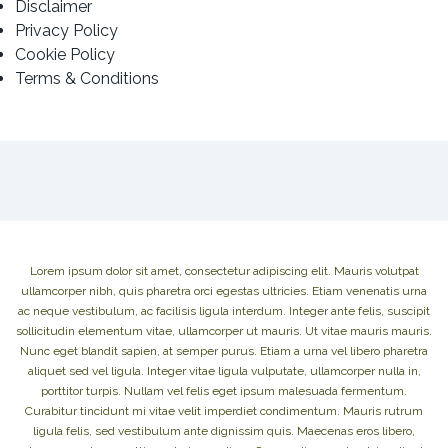
Disclaimer
Privacy Policy
Cookie Policy
Terms & Conditions
Lorem ipsum dolor sit amet, consectetur adipiscing elit. Mauris volutpat
ullamcorper nibh, quis pharetra orci egestas ultricies. Etiam venenatis urna
ac neque vestibulum, ac facilisis ligula interdum. Integer ante felis, suscipit
sollicitudin elementum vitae, ullamcorper ut mauris. Ut vitae mauris mauris.
Nunc eget blandit sapien, at semper purus. Etiam a urna vel libero pharetra
aliquet sed vel ligula. Integer vitae ligula vulputate, ullamcorper nulla in,
porttitor turpis. Nullam vel felis eget ipsum malesuada fermentum.
Curabitur tincidunt mi vitae velit imperdiet condimentum. Mauris rutrum
ligula felis, sed vestibulum ante dignissim quis. Maecenas eros libero,