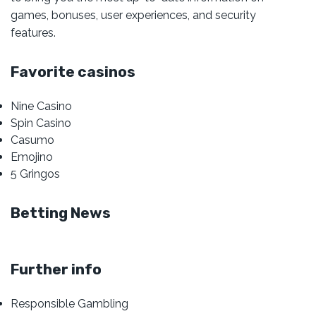
games, bonuses, user experiences, and security
features.
Favorite casinos
Nine Casino
Spin Casino
Casumo
Emojino
5 Gringos
Betting News
Further info
Responsible Gambling