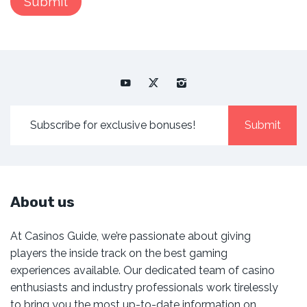
About us
At Casinos Guide, we’re passionate about giving
players the inside track on the best gaming
experiences available. Our dedicated team of casino
enthusiasts and industry professionals work tirelessly
to bring you the most up-to-date information on